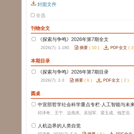
封面文件
全选
刊物全文
《探索与争鸣》2026年第7期全文
2026(7): 1-180.
摘要
(
10
)
PDF全文
(
1
本期目录
《探索与争鸣》2026年第7期目录
2026(7): 2-3.
摘要
(
6
)
PDF全文
(
2
)
圆桌
中宣部哲学社会科学重点专栏·人工智能与未来
邱泽奇、王宁、边燕杰、吴冠军、梁玉成、钱芝谷、
人机边界的人类自觉