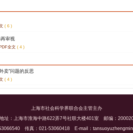
文
(
6
)
构再审视
PDF全文
(
4
)
外卖”问题的反思
文
(
4
)
审视
文
(
7
)
上海市社会科学界联合会主管主办
—兼与涂险峰、王宛颍商榷
地址：上海市淮海中路622弄7号社联大楼401室
邮编：20002
文
(
4
)
53066540
传真：021-53060418
E-mail：tansuoyuzhengmi