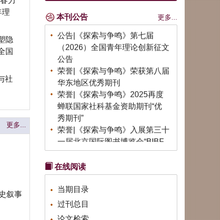
青春力
公告|《探索与争鸣》招聘实习编
年理
本刊公告
更多...
辑
公告|《探索与争鸣》第七届
塑隐
（2026）全国青年理论创新征文
全国
公告
荣誉|《探索与争鸣》荣获第八届
华东地区优秀期刊
与社
荣誉|《探索与争鸣》2025再度
蝉联国家社科基金资助期刊“优
秀期刊”
荣誉|《探索与争鸣》入展第三十
更多...
一届北京国际图书博览会“BIBF
2025中国精品期刊展”
荣誉|《探索与争鸣》获得国家哲
在线阅读
学社会科学文献中心2024年度综
合性人文社会科学最受欢迎期刊
当期目录
史叙事
荣誉| 重磅发布！学术实力榜单
过刊总目
出炉！《复印报刊资料转载指数
论文检索
研究报告（2024年度）》