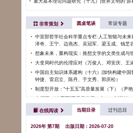
重大基本理论问题研究（十九）|世界文明的“原
圆桌笔谈
常设专题
非常策划
中宣部哲学社会科学重点专栏·人工智能与未来
泽奇、王宁、边燕杰、吴冠军、梁玉成、钱芝
想象未来，重构现实：推想文学的文类生成与
大变局时代的伦理应对（万俊人、邓安庆、王
中国自主知识体系建构（十六）|加快构建中
钟捷、雷启立、陈丹、于文秀、郭庆松）
制度型开放：“十五五”高质量发展（下）（尹
大循环：“十五五”高质量发展（上）（刘世锦
当期目录
过刊总目
在线阅读
2026年 第7期
出版日期：2026-07-20