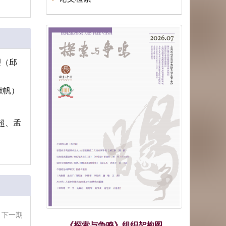
荣誉| 关于上海市模范集体、劳
动模范和先进工作者拟表彰对象
的公示！
塑（邱
楸帆）
超、孟
更多...
下一期
《探索与争鸣》组织架构图