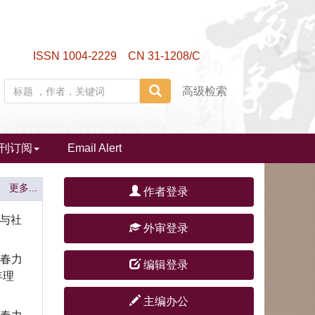
ISSN 1004-2229 CN 31-1208/C
高级检索
刊订阅
Email Alert
更多...
作者登录
革与社
喜报|《探索与争鸣》“人工智能
外审登录
与未来社会”栏目入选中宣部哲
学社会科学期刊重点专栏建设名
青春力
编辑登录
单
年理
喜报|《探索与争鸣》荣获第六届
主编办公
中国出版政府奖期刊奖