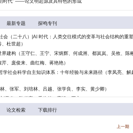
初时代” ——论文明起源及其特色的形成
最新专题
探鸣专刊
社会（二十八）|AI 时代：人类交往模式的变革与社会结构的重
谷、杜世超）
世界建构（王守仁、王宁、宋炳辉、何成洲、都岚岚、吴攸、陈
淑芹、庞俊来、曲红梅、蒋艳艳）
国哲学社会科学自主知识体系：十年经验与未来路径（李凤亮、解
艳林、张军、刘培林、吕越、张学良、李实、黄少卿）
、刘元春、陈道富、乔依德、高帆、王宁）
论文检索
下载排行
上一期