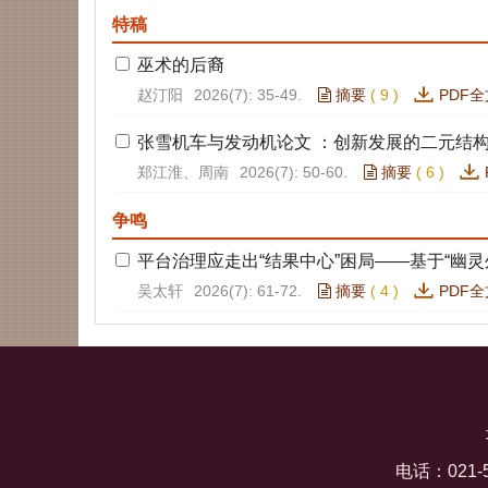
特稿
巫术的后裔
赵汀阳
2026(7): 35-49.
摘要
(
9
)
PDF全
张雪机车与发动机论文 ：创新发展的二元结
郑江淮、周南
2026(7): 50-60.
摘要
(
6
)
争鸣
平台治理应走出“结果中心”困局——基于“幽灵
吴太轩
2026(7): 61-72.
摘要
(
4
)
PDF全
“越地方越世界”之辩——晚近小说创作路径再
王春林
2026(7): 73-77.
摘要
(
6
)
PDF全
“表域”与“物境”：人文城市的审美物质性—
徐一超
2026(7): 78-87.
摘要
(
6
)
PDF全
电话：021-