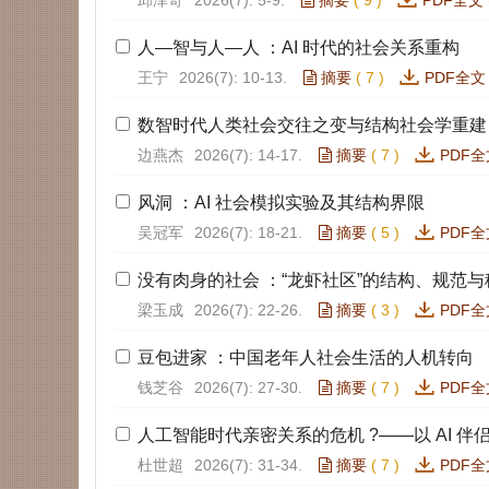
邱泽奇
2026(7): 5-9.
摘要
(
9
)
PDF全文
人—智与人—人 ：AI 时代的社会关系重构
王宁
2026(7): 10-13.
摘要
(
7
)
PDF全文
数智时代人类社会交往之变与结构社会学重建
边燕杰
2026(7): 14-17.
摘要
(
7
)
PDF全
风洞 ：AI 社会模拟实验及其结构界限
吴冠军
2026(7): 18-21.
摘要
(
5
)
PDF全
没有肉身的社会 ：“龙虾社区”的结构、规范与
梁玉成
2026(7): 22-26.
摘要
(
3
)
PDF全
豆包进家 ：中国老年人社会生活的人机转向
钱芝谷
2026(7): 27-30.
摘要
(
7
)
PDF全
人工智能时代亲密关系的危机 ?——以 AI 伴
杜世超
2026(7): 31-34.
摘要
(
7
)
PDF全