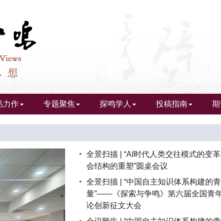
品力作
专题聚焦
探鸣学人
投稿指南
期
Next
全景扫描 | “AI时代人类交往模式的变
会结构的重塑”圆桌会议
全景扫描 | “中国自主知识体系构建的
量”——《探索与争鸣》第六届全国青
论创新征文大会