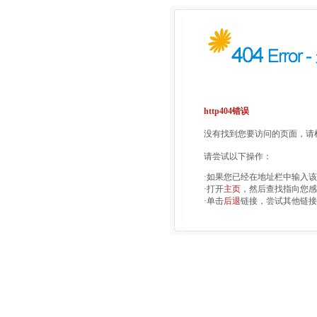
http404错误
没有找到您要访问的页面，请检
请尝试以下操作：
·如果您已经在地址栏中输入
·打开
主页
，然后查找指向您感
·单击
后退
链接，尝试其他链接