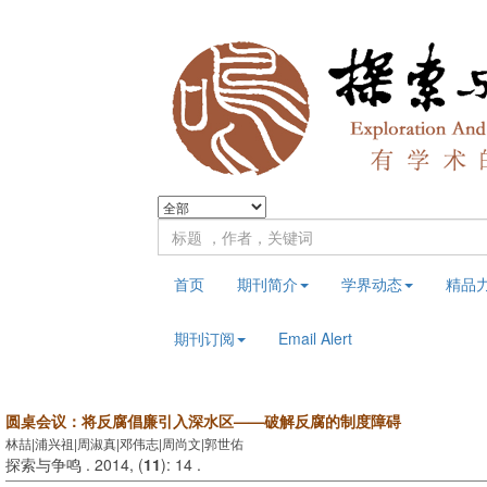
首页
期刊简介
学界动态
精品
期刊订阅
Email Alert
圆桌会议：将反腐倡廉引入深水区——破解反腐的制度障碍
林喆|浦兴祖|周淑真|邓伟志|周尚文|郭世佑
探索与争鸣 . 2014, (
11
): 14 .