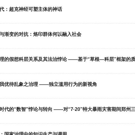
替代：超克神经可塑主体的神话
耻与渐变的对抗：烙印群体何以融入社会
理的假想科层关系及其法治悖论 ——基于“草根—科层”框架的
我优待乱象之治理 ——独立滥用行为的新视角
代的“数智”悖论与转向 ——对“7·20”特大暴雨灾害期间郑州
学：国家治理中的知识生产与调用