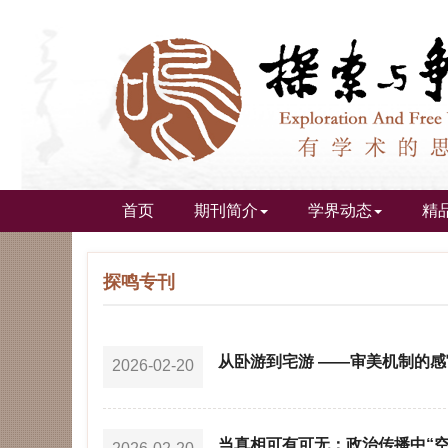
首页
期刊简介
学界动态
精
探鸣专刊
从卧游到宅游 ——审美机制的
2026-02-20
当真相可有可无：政治传播中“