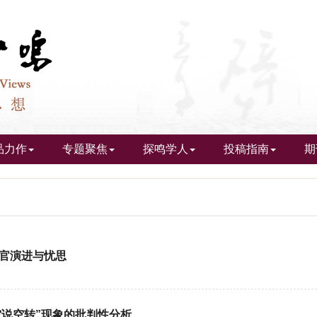
品力作
专题聚焦
探鸣学人
投稿指南
期
感官演进与忧思
空说空转”现象的批判性分析