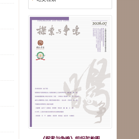
荣誉|《探索与争鸣》荣获第八届
华东地区优秀期刊
荣誉|《探索与争鸣》2025再度
蝉联国家社科基金资助期刊“优
秀期刊”
荣誉|《探索与争鸣》入展第三十
一届北京国际图书博览会“BIBF
2025中国精品期刊展”
荣誉|《探索与争鸣》获得国家哲
学社会科学文献中心2024年度综
合性人文社会科学最受欢迎期刊
荣誉| 重磅发布！学术实力榜单
出炉！《复印报刊资料转载指数
研究报告（2024年度）》
荣誉| 关于上海市模范集体、劳
动模范和先进工作者拟表彰对象
的公示！
《探索与争鸣》组织架构图