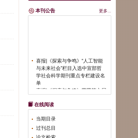
本刊公告
更多...
喜报|《探索与争鸣》“人工智能
与未来社会”栏目入选中宣部哲
学社会科学期刊重点专栏建设名
单
喜报|《探索与争鸣》荣获第六届
中国出版政府奖期刊奖
公告|《探索与争鸣》招聘实习编
在线阅读
辑
公告|《探索与争鸣》第七届
当期目录
（2026）全国青年理论创新征文
过刊总目
公告
论文检索