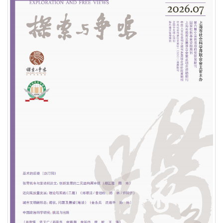
荣誉|《探索与争鸣》2025再度蝉联国家社科基金资
助期刊“优秀期刊”
荣誉|《探索与争鸣》入展第三十一届北京国际图书博
览会“BIBF 2025中国精品期刊展”
荣誉|《探索与争鸣》获得国家哲学社会科学文献中心
2024年度综合性人文社会科学最受欢迎期刊
荣誉| 重磅发布！学术实力榜单出炉！《复印报刊资
料转载指数研究报告（2024年度）》
荣誉| 关于上海市模范集体、劳动模范和先进工作者
拟表彰对象的公示！