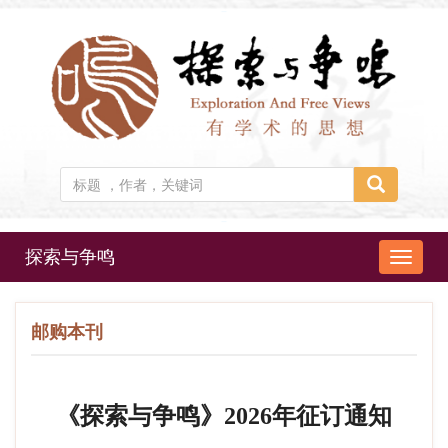
探索与争鸣
导
航
切
邮购本刊
换
《探索与争鸣》2026年征订通知