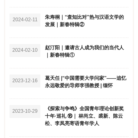
朱寿桐｜“查知比对”热与汉语文学的
2024-02-11
发展｜新春特辑②
赵汀阳｜邀请古人成为我们的当代人
2024-02-10
｜新春特辑①
葛天任 |“中国需要大学问家”——追忆
2023-12-16
永远敬爱的导师李强教授 | 缅怀
《探索与争鸣》全国青年理论创新奖
2023-10-29
十年·巡礼 ⑯｜ 林尚立、裘新、陈云
松、李凤亮寄语青年学人