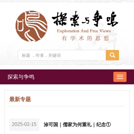
探索与争鸣
导
航
切
最新专题
换
2025-02-15
涂可国｜儒家为何重礼｜纪念①