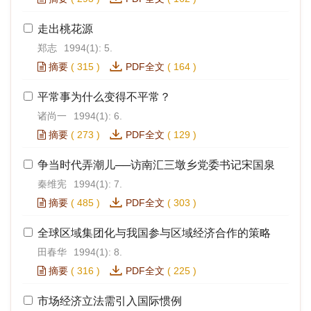
走出桃花源
郑志
1994(1): 5.
摘要
(
315
)
PDF全文
(
164
)
平常事为什么变得不平常？
诸尚一
1994(1): 6.
摘要
(
273
)
PDF全文
(
129
)
争当时代弄潮儿──访南汇三墩乡党委书记宋国泉
秦维宪
1994(1): 7.
摘要
(
485
)
PDF全文
(
303
)
全球区域集团化与我国参与区域经济合作的策略
田春华
1994(1): 8.
摘要
(
316
)
PDF全文
(
225
)
市场经济立法需引入国际惯例