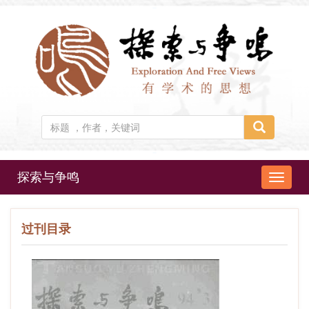
探索与争鸣
导
航
切
过刊目录
换