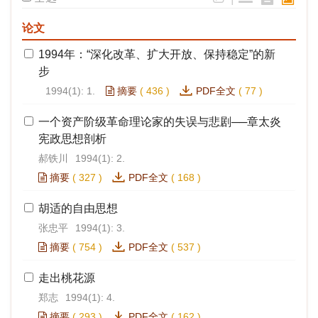
论文
1994年：“深化改革、扩大开放、保持稳定”的新
步
1994(1): 1.
摘要
(
436
)
PDF全文
(
77
)
一个资产阶级革命理论家的失误与悲剧──章太炎
宪政思想剖析
郝铁川
1994(1): 2.
摘要
(
327
)
PDF全文
(
168
)
胡适的自由思想
张忠平
1994(1): 3.
摘要
(
754
)
PDF全文
(
537
)
走出桃花源
郑志
1994(1): 4.
摘要
(
293
)
PDF全文
(
162
)