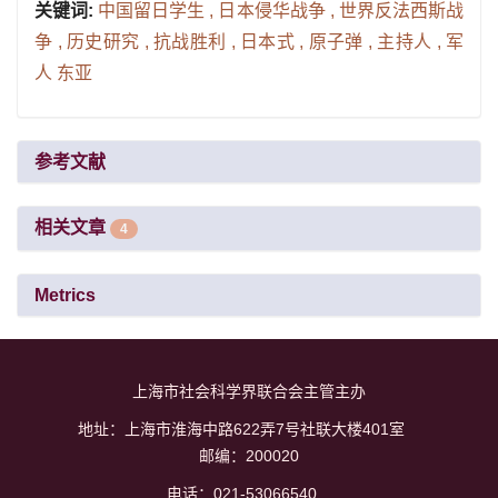
关键词:
中国留日学生 ,
日本侵华战争 ,
世界反法西斯战
争 ,
历史研究 ,
抗战胜利 ,
日本式 ,
原子弹 ,
主持人 ,
军
人 东亚
参考文献
相关文章
4
Metrics
上海市社会科学界联合会主管主办
地址：上海市淮海中路622弄7号社联大楼401室
邮编：200020
电话：021-53066540