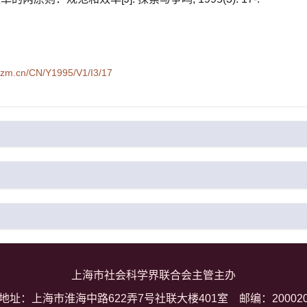
syzm.cn/CN/Y1995/V1/I3/17
上海市社会科学界联合会主管主办
地址：上海市淮海中路622弄7号社联大楼401室
邮编：20002