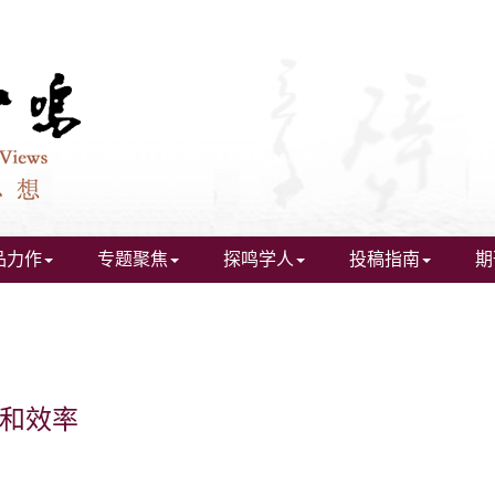
品力作
专题聚焦
探鸣学人
投稿指南
期
和效率