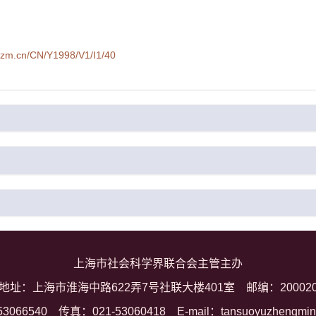
syzm.cn/CN/Y1998/V1/I1/40
上海市社会科学界联合会主管主办
地址：上海市淮海中路622弄7号社联大楼401室
邮编：20002
53066540
传真：021-53060418
E-mail：tansuoyuzhengmi