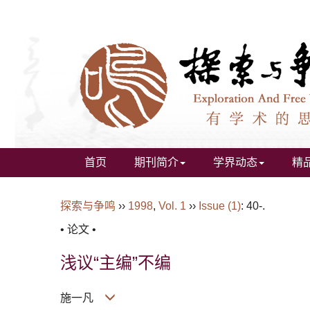
首页
期刊简介
学界动态
精
探索与争鸣
››
1998
,
Vol. 1
››
Issue (1)
: 40-.
• 论文 •
浅议“主编”不编
施一凡