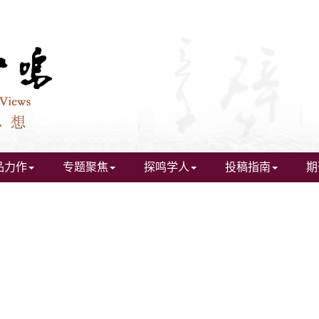
品力作
专题聚焦
探鸣学人
投稿指南
期