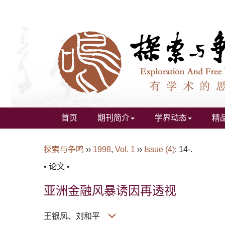
首页
期刊简介
学界动态
精
探索与争鸣
››
1998
,
Vol. 1
››
Issue (4)
: 14-.
• 论文 •
亚洲金融风暴诱因再透视
王银凤、刘和平