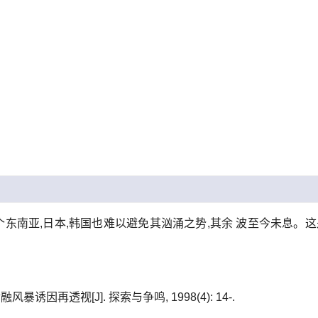
整个东南亚,日本,韩国也难以避免其汹涌之势,其余 波至今未息。
诱因再透视[J]. 探索与争鸣, 1998(4): 14-.