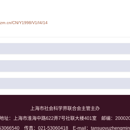
syzm.cn/CN/Y1998/V1/I4/14
上海市社会科学界联合会主管主办
地址：上海市淮海中路622弄7号社联大楼401室
邮编：20002
53066540
传真：021-53060418
E-mail：tansuoyuzhengmi