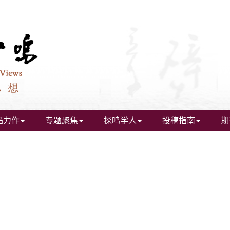
品力作
专题聚焦
探鸣学人
投稿指南
期