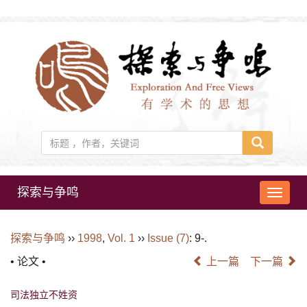
探索与争鸣
导
航
切
探索与争鸣
››
1998
,
Vol. 1
››
Issue (7)
: 9-.
换
• 论文 •
上一篇
下一篇
司法独立不姓资