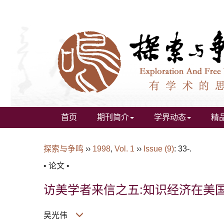
首页
期刊简介
学界动态
精
探索与争鸣
››
1998
,
Vol. 1
››
Issue (9)
: 33-.
• 论文 •
访美学者来信之五:知识经济在美
吴光伟