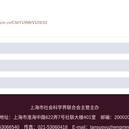
syzm.cn/CN/Y1998/V1/I9/33
上海市社会科学界联合会主管主办
地址：上海市淮海中路622弄7号社联大楼401室
邮编：20002
53066540
传真：021-53060418
E-mail：tansuoyuzhengmi