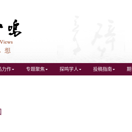
品力作
专题聚焦
探鸣学人
投稿指南
期
国