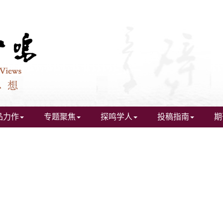
品力作
专题聚焦
探鸣学人
投稿指南
期