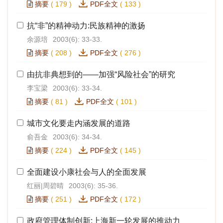
摘要
(
179
)
PDF全文
(
133
)
抗“非”的精神动力:民族精神的激扬
余源培
2003(6): 33-33.
摘要
(
208
)
PDF全文
(
276
)
由抗非典想到的——加强“风险社会”的研究
李宝梁
2003(6): 33-34.
摘要
(
81
)
PDF全文
(
101
)
城市文化要走内涵发展的道路
俞吾金
2003(6): 34-34.
摘要
(
224
)
PDF全文
(
145
)
全面建设小康社会与人的全面发展
红丽|周碧晴
2003(6): 35-36.
摘要
(
251
)
PDF全文
(
172
)
政府管理体制创新:上海新一轮发展的推动力