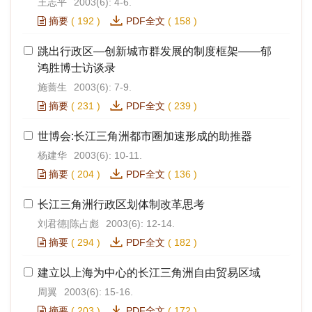
王志平
2003(6): 4-6.
摘要
(
192
)
PDF全文
(
158
)
跳出行政区—创新城市群发展的制度框架——郁
鸿胜博士访谈录
施蔷生
2003(6): 7-9.
摘要
(
231
)
PDF全文
(
239
)
世博会:长江三角洲都市圈加速形成的助推器
杨建华
2003(6): 10-11.
摘要
(
204
)
PDF全文
(
136
)
长江三角洲行政区划体制改革思考
刘君德|陈占彪
2003(6): 12-14.
摘要
(
294
)
PDF全文
(
182
)
建立以上海为中心的长江三角洲自由贸易区域
周翼
2003(6): 15-16.
摘要
(
203
)
PDF全文
(
172
)