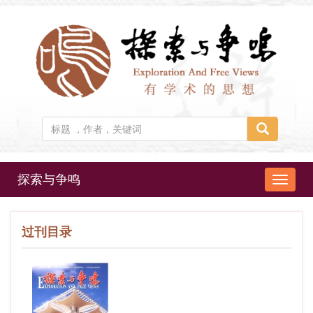
探索与争鸣
导
航
切
过刊目录
换