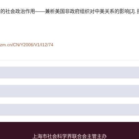
社会政治作用——兼析美国非政府组织对中美关系的影响[J]. 探索与争鸣,
syzm.cn/CN/Y2006/V1/I12/74
上海市社会科学界联合会主管主办