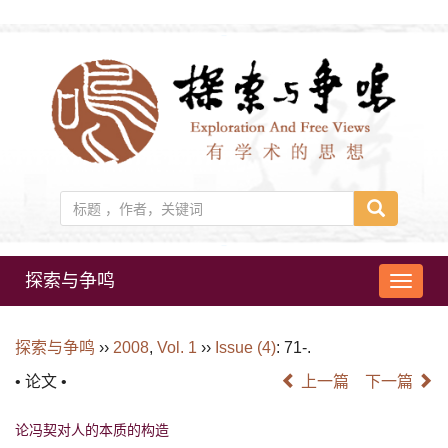
探索与争鸣
导
航
切
探索与争鸣
››
2008
,
Vol. 1
››
Issue (4)
: 71-.
换
• 论文 •
上一篇
下一篇
论冯契对人的本质的构造