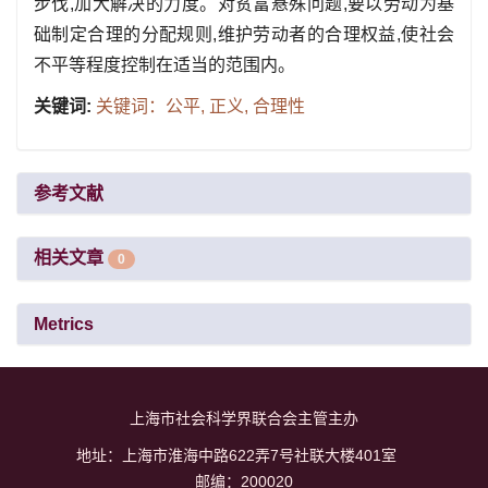
步伐,加大解决的力度。对贫富悬殊问题,要以劳动为基
础制定合理的分配规则,维护劳动者的合理权益,使社会
不平等程度控制在适当的范围内。
关键词:
关键词：公平,
正义,
合理性
参考文献
相关文章
0
Metrics
上海市社会科学界联合会主管主办
地址：上海市淮海中路622弄7号社联大楼401室
邮编：200020