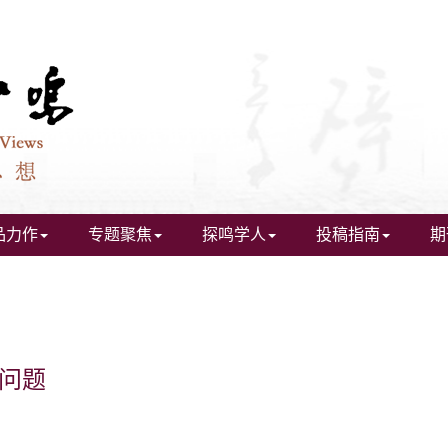
品力作
专题聚焦
探鸣学人
投稿指南
期
值问题