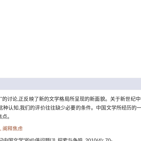
很"的讨论,正反映了新的文学格局所呈现的新面貌。关于新世纪
种认知,我们的评价往往缺少必要的条件。中国文学所经历的一切
焦点。
,
阐释焦虑
国文学”的价值问题[J]. 探索与争鸣, 2010(4): 70-.