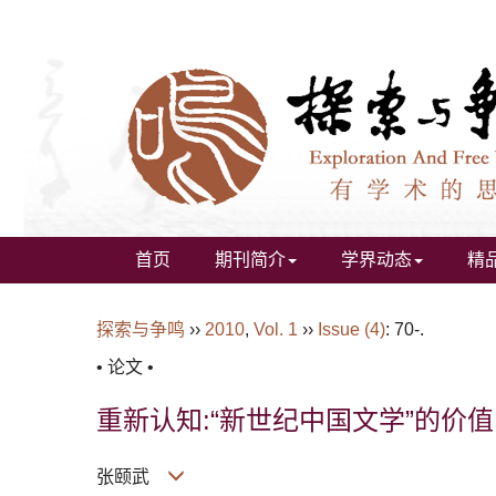
首页
期刊简介
学界动态
精
探索与争鸣
››
2010
,
Vol. 1
››
Issue (4)
: 70-.
• 论文 •
重新认知:“新世纪中国文学”的价
张颐武