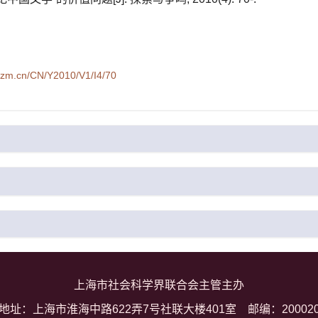
syzm.cn/CN/Y2010/V1/I4/70
上海市社会科学界联合会主管主办
地址：上海市淮海中路622弄7号社联大楼401室
邮编：20002