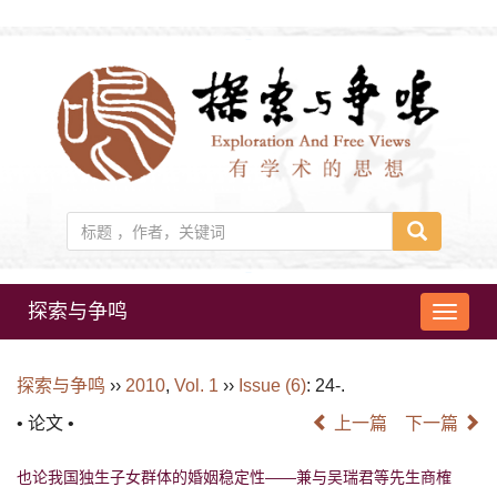
探索与争鸣
导
航
切
探索与争鸣
››
2010
,
Vol. 1
››
Issue (6)
: 24-.
换
• 论文 •
上一篇
下一篇
也论我国独生子女群体的婚姻稳定性——兼与吴瑞君等先生商榷