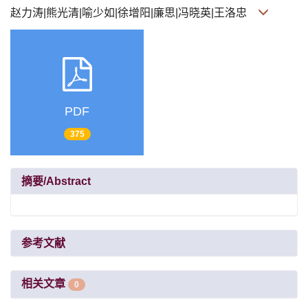
赵力涛|熊光清|喻少如|徐增阳|廉思|冯晓英|王洛忠
PDF
375
摘要/Abstract
参考文献
相关文章
0