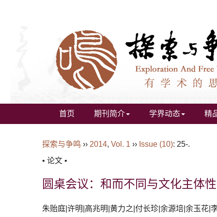
首页
期刊简介
学界动态
精
探索与争鸣
››
2014
,
Vol. 1
››
Issue (10)
: 25-.
• 论文 •
圆桌会议：和而不同与文化主体性
朱贻庭|许明|高兆明|黄力之|付长珍|余源培|余玉花