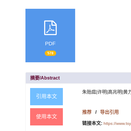
PDF
578
摘要/Abstract
朱贻庭|许明|高兆明|黄力之
引用本文
推荐
/
导出引用
使用本文
链接本文:
https://www.t