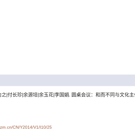
|付长珍|余源培|余玉花|李国娟. 圆桌会议：和而不同与文化主体性[J]. 
syzm.cn/CN/Y2014/V1/I10/25