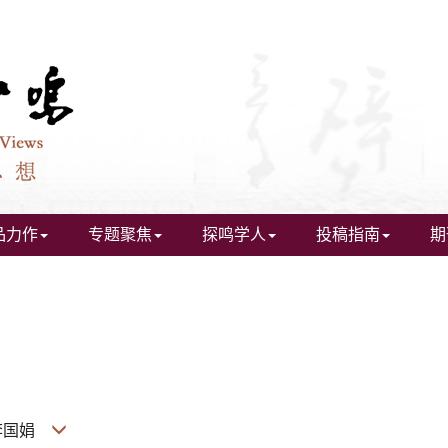
品力作
专题聚焦
探鸣学人
投稿指南
期
|李国娟