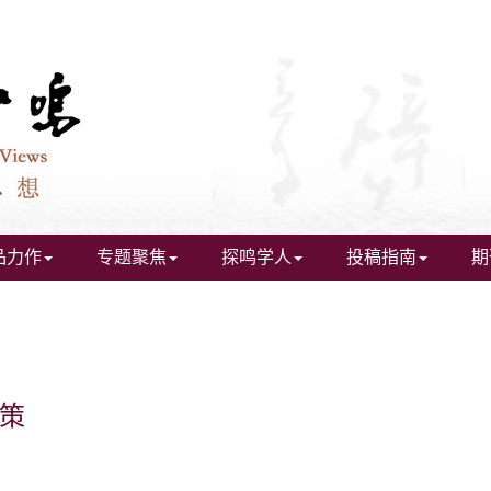
品力作
专题聚焦
探鸣学人
投稿指南
期
策