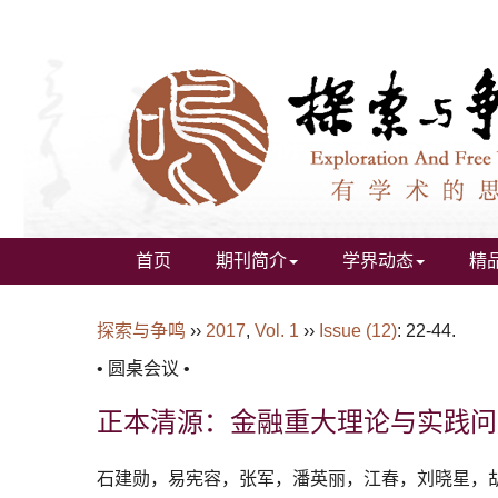
首页
期刊简介
学界动态
精
探索与争鸣
››
2017
,
Vol. 1
››
Issue (12)
: 22-44.
• 圆桌会议 •
正本清源：金融重大理论与实践问
石建勋，
易宪容，
张军，
潘英丽，
江春，
刘晓星，