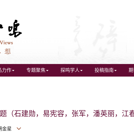
品力作
专题聚焦
探鸣学人
投稿指南
期
题（
石建勋，
易宪容，
张军，
潘英丽，
江
胡金星