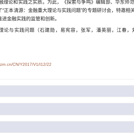
融理论和实践之实质。为此，《探索与争鸣》编辑部、华东师
了“正本清源：金融重大理论与实践问题”的专题研讨会，特邀相
推进金融实践的监管和创新。
大理论与实践问题（
石建勋，
易宪容，
张军，
潘英丽，
江春，
syzm.cn/CN/Y2017/V1/I12/22