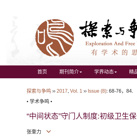
首页
期刊简介
学界动态
精
探索与争鸣
››
2017
,
Vol. 1
››
Issue (8)
: 68-76，84.
• 学术争鸣 •
“中间状态”守门人制度:初级卫
张奎力