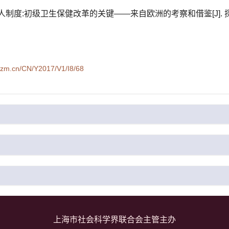
人制度:初级卫生保健改革的关键——来自欧洲的考察和借鉴[J]. 探索与争鸣,
syzm.cn/CN/Y2017/V1/I8/68
上海市社会科学界联合会主管主办