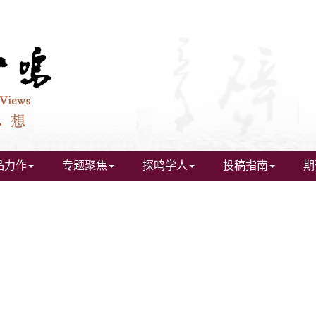
品力作
专题聚焦
探鸣学人
投稿指南
期