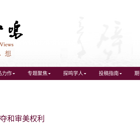
品力作
专题聚焦
探鸣学人
投稿指南
期
夺和审美权利