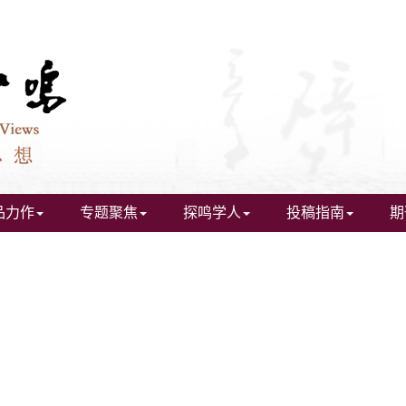
品力作
专题聚焦
探鸣学人
投稿指南
期