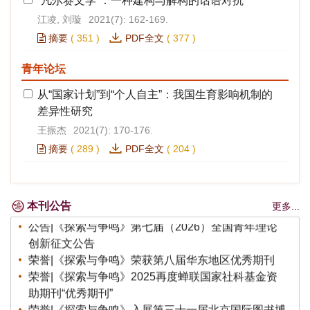
“凡尔赛文学”：一种建构与解构的话语对抗
江凌, 刘璇
2021(7): 162-169.
摘要
(
351
)
PDF全文
(
377
)
青年论坛
从“国家计划”到“个人自主”：我国生育影响机制的
差异性研究
王振杰
2021(7): 170-176.
喜报|《探索与争鸣》“人工智能与未来社会”栏目入选
摘要
(
289
)
PDF全文
(
204
)
中宣部哲学社会科学期刊重点专栏建设名单
喜报|《探索与争鸣》荣获第六届中国出版政府奖期刊
奖
公告|《探索与争鸣》招聘实习编辑
本刊公告
更多...
公告|《探索与争鸣》第七届（2026）全国青年理论
创新征文公告
荣誉|《探索与争鸣》荣获第八届华东地区优秀期刊
荣誉|《探索与争鸣》2025再度蝉联国家社科基金资
助期刊“优秀期刊”
荣誉|《探索与争鸣》入展第三十一届北京国际图书博