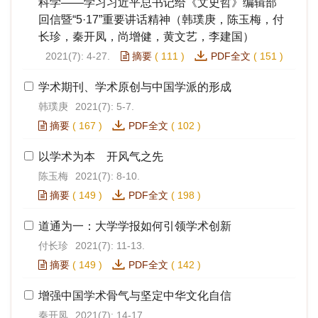
科学——学习习近平总书记给《文史哲》编辑部
回信暨“5·17”重要讲话精神（韩璞庚，陈玉梅，付
长珍，秦开凤，尚增健，黄文艺，李建国）
2021(7): 4-27.
摘要
(
111
)
PDF全文
(
151
)
学术期刊、学术原创与中国学派的形成
韩璞庚
2021(7): 5-7.
摘要
(
167
)
PDF全文
(
102
)
以学术为本 开风气之先
陈玉梅
2021(7): 8-10.
摘要
(
149
)
PDF全文
(
198
)
道通为一：大学学报如何引领学术创新
付长珍
2021(7): 11-13.
摘要
(
149
)
PDF全文
(
142
)
增强中国学术骨气与坚定中华文化自信
秦开凤
2021(7): 14-17.