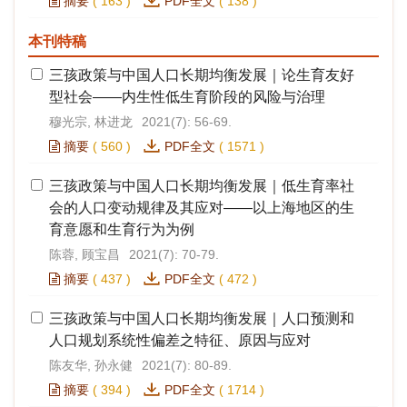
摘要
(
163
)
PDF全文
(
138
)
本刊特稿
三孩政策与中国人口长期均衡发展｜论生育友好
型社会——内生性低生育阶段的风险与治理
穆光宗, 林进龙
2021(7): 56-69.
摘要
(
560
)
PDF全文
(
1571
)
三孩政策与中国人口长期均衡发展｜低生育率社
会的人口变动规律及其应对——以上海地区的生
育意愿和生育行为为例
陈蓉, 顾宝昌
2021(7): 70-79.
摘要
(
437
)
PDF全文
(
472
)
三孩政策与中国人口长期均衡发展｜人口预测和
人口规划系统性偏差之特征、原因与应对
陈友华, 孙永健
2021(7): 80-89.
摘要
(
394
)
PDF全文
(
1714
)