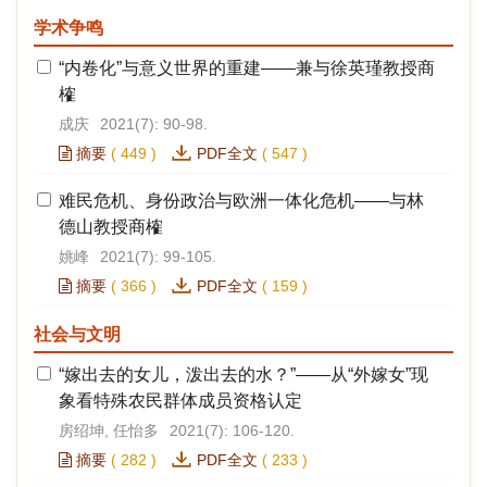
学术争鸣
“内卷化”与意义世界的重建——兼与徐英瑾教授商
榷
成庆
2021(7): 90-98.
摘要
(
449
)
PDF全文
(
547
)
难民危机、身份政治与欧洲一体化危机——与林
德山教授商榷
姚峰
2021(7): 99-105.
摘要
(
366
)
PDF全文
(
159
)
社会与文明
“嫁出去的女儿，泼出去的水？”——从“外嫁女”现
象看特殊农民群体成员资格认定
房绍坤, 任怡多
2021(7): 106-120.
摘要
(
282
)
PDF全文
(
233
)