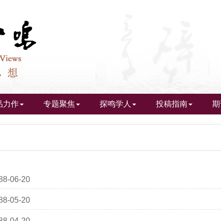
品力作
专题聚焦
探鸣学人
投稿指南
期
88-06-20
88-05-20
88-04-20