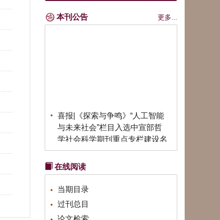
本刊公告
更多...
喜报|《探索与争鸣》“人工智能
与未来社会”栏目入选中宣部哲
学社会科学期刊重点专栏建设名
单
喜报|《探索与争鸣》荣获第六届
在线阅读
中国出版政府奖期刊奖
公告|《探索与争鸣》招聘实习编
当期目录
辑
过刊总目
公告|《探索与争鸣》第七届
（2026）全国青年理论创新征文
论文检索