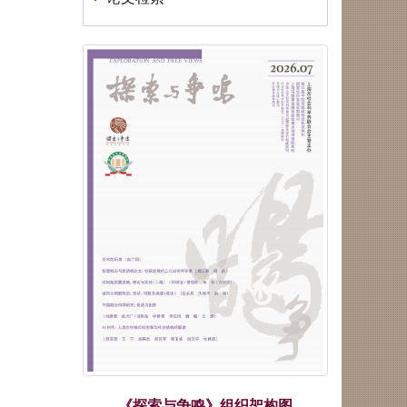
公告
荣誉|《探索与争鸣》荣获第八届
华东地区优秀期刊
荣誉|《探索与争鸣》2025再度
蝉联国家社科基金资助期刊“优
秀期刊”
荣誉|《探索与争鸣》入展第三十
一届北京国际图书博览会“BIBF
2025中国精品期刊展”
荣誉|《探索与争鸣》获得国家哲
学社会科学文献中心2024年度综
合性人文社会科学最受欢迎期刊
荣誉| 重磅发布！学术实力榜单
出炉！《复印报刊资料转载指数
研究报告（2024年度）》
荣誉| 关于上海市模范集体、劳
动模范和先进工作者拟表彰对象
的公示！
《探索与争鸣》组织架构图