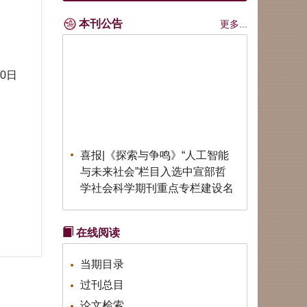
本刊公告
更多...
30日
喜报|《探索与争鸣》“人工智能
与未来社会”栏目入选中宣部哲
学社会科学期刊重点专栏建设名
单
喜报|《探索与争鸣》荣获第六届
中国出版政府奖期刊奖
在线阅读
公告|《探索与争鸣》招聘实习编
当期目录
辑
公告|《探索与争鸣》第七届
过刊总目
（2026）全国青年理论创新征文
论文检索