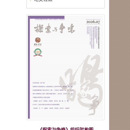
公告
荣誉|《探索与争鸣》荣获第八届
华东地区优秀期刊
荣誉|《探索与争鸣》2025再度
蝉联国家社科基金资助期刊“优
秀期刊”
荣誉|《探索与争鸣》入展第三十
一届北京国际图书博览会“BIBF
2025中国精品期刊展”
荣誉|《探索与争鸣》获得国家哲
学社会科学文献中心2024年度综
合性人文社会科学最受欢迎期刊
荣誉| 重磅发布！学术实力榜单
出炉！《复印报刊资料转载指数
研究报告（2024年度）》
荣誉| 关于上海市模范集体、劳
动模范和先进工作者拟表彰对象
的公示！
《探索与争鸣》组织架构图