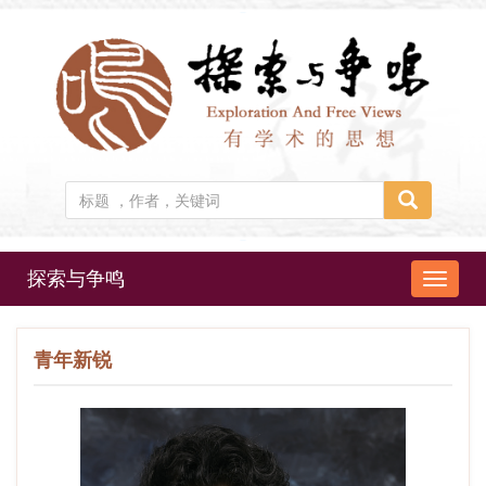
探索与争鸣
导
航
切
青年新锐
换