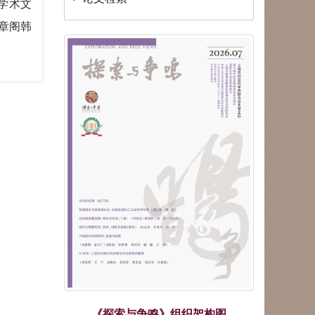
秀期刊”
学术
文
荣誉|《探索与争鸣》入展第三十
章阁韩
一届北京国际图书博览会“BIBF
2025中国精品期刊展”
荣誉|《探索与争鸣》获得国家哲
学社会科学文献中心2024年度综
合性人文社会科学最受欢迎期刊
荣誉| 重磅发布！学术实力榜单
出炉！《复印报刊资料转载指数
研究报告（2024年度）》
荣誉| 关于上海市模范集体、劳
动模范和先进工作者拟表彰对象
的公示！
《探索与争鸣》组织架构图