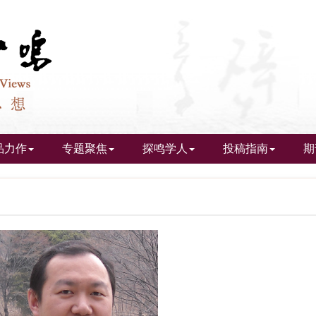
品力作
专题聚焦
探鸣学人
投稿指南
期