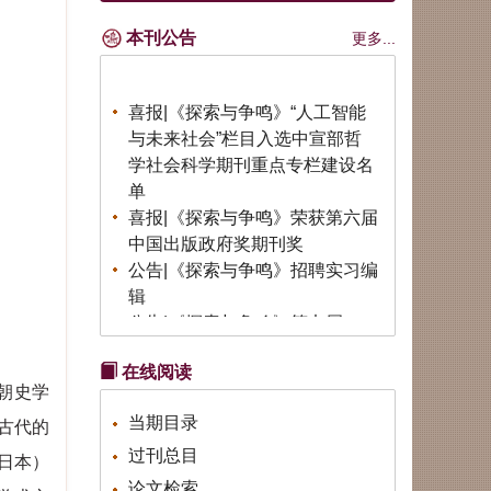
本刊公告
更多...
喜报|《探索与争鸣》“人工智能
与未来社会”栏目入选中宣部哲
学社会科学期刊重点专栏建设名
单
喜报|《探索与争鸣》荣获第六届
中国出版政府奖期刊奖
公告|《探索与争鸣》招聘实习编
辑
公告|《探索与争鸣》第七届
（2026）全国青年理论创新征文
公告
在线阅读
荣誉|《探索与争鸣》荣获第八届
朝史学
华东地区优秀期刊
当期目录
古
代的
荣誉|《探索与争鸣》2025再度
过刊总目
日本）
蝉联国家社科基金资助期刊“优
论文检索