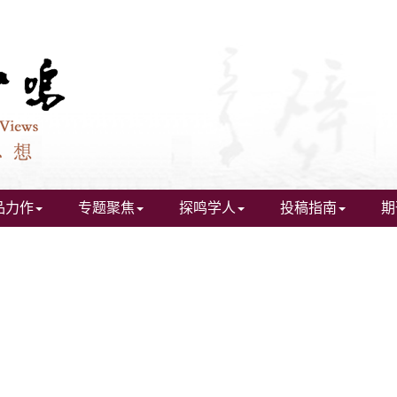
品力作
专题聚焦
探鸣学人
投稿指南
期