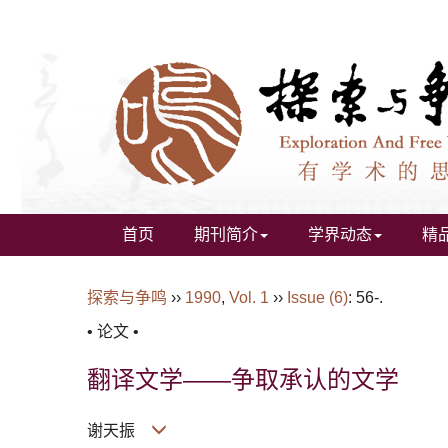
首页
期刊简介
学界动态
精
探索与争鸣
››
1990
,
Vol. 1
››
Issue (6)
: 56-.
• 论文 •
翻译文学——争取承认的文学
谢天振