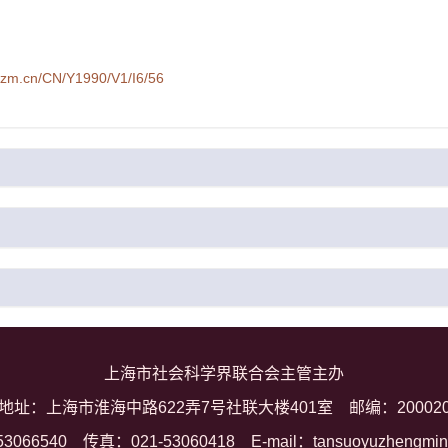
syzm.cn/CN/Y1990/V1/I6/56
上海市社会科学界联合会主管主办
地址：上海市淮海中路622弄7号社联大楼401室
邮编：20002
53066540
传真：021-53060418
E-mail：tansuoyuzhengmi