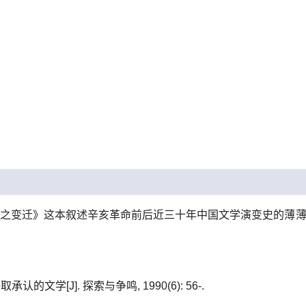
学之变迁》这本叙述辛亥革命前后近三十年中国文学演变史的薄薄
的文学[J]. 探索与争鸣, 1990(6): 56-.