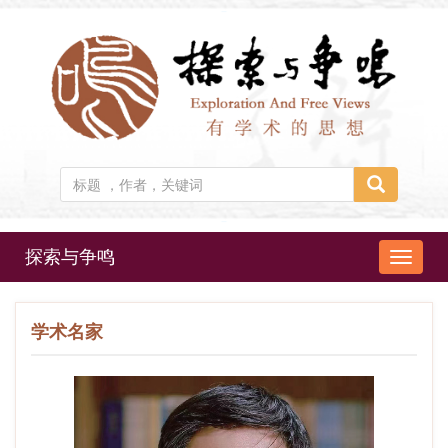
探索与争鸣
导
航
切
学术名家
换